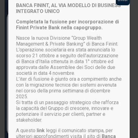
BANCA FININT, AL VIA MODELLO DI BUSINESS
INTEGRATO UNICO
Login to your account
Completata la fusione per incorporazione di
Finint Private Bank nella capogruppo.
Nasce la nuova Divisione “Group Wealth
Management & Private Banking” di Banca Finint.
L’operazione societaria era stata annunciata lo
scorso 21 ottobre a seguito dell’autorizzazione
di Banca d’Italia ottenuta in data 1° ottobre ed
approvata dalle Assemblee dei Soci delle due
società in data 4 novembre.
L’iter di fusione è giunto ora a compimento anche
ACCEDI
con la migrazione tecnica dei sistemi avvenuta
nel corso della prima settimana di dicembre
2025.
Si tratta di un passaggio strategico che rafforza
Password persa?
la capacità del Gruppo di crescere, innovare e
potenziare il servizio per clienti, partner e
stakeholder.
Non sei ancora registrato?
CLICCA QUI
A questo
link
leggi il comunicato stampa, per
ulteriori approfondimenti visita il sito di
Banca