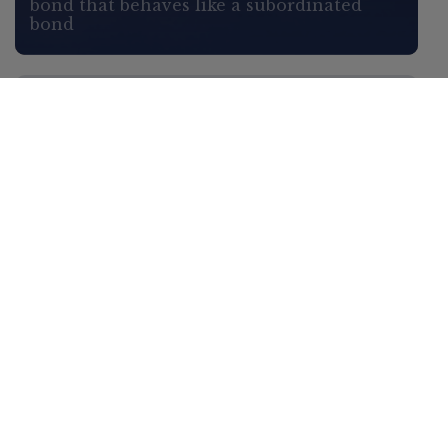
bond that behaves like a subordinated
bond
WHO WE ARE
We stand by your side in
market analysis, helping you
identify solutions and seize
opportunities.
Learn more