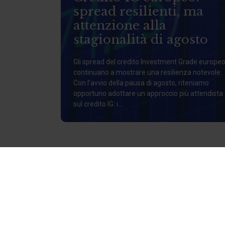
spread resilienti, ma
attenzione alla
stagionalità di agosto
Gli spread del credito Investment Grade europe
continuano a mostrare una resilienza notevole.
Con l’avvio della pausa di agosto, riteniamo
opportuno adottare un approccio più attendista
sul credito IG: i...
CHI SIAMO
Siamo al tuo fi