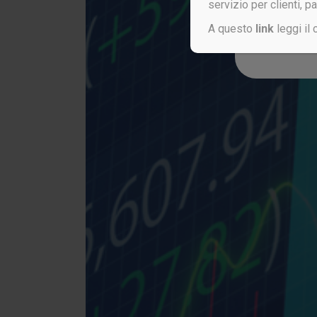
servizio per clienti, p
A questo
link
leggi il