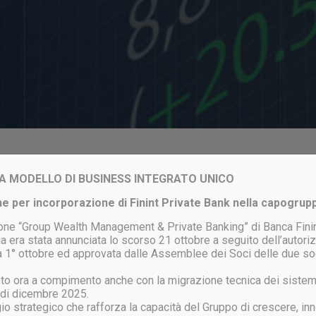
Login to your account
VIA MODELLO DI BUSINESS INTEGRATO UNICO
e per incorporazione di Finint Private Bank nella capogrup
one “Group Wealth Management & Private Banking” di Banca Finin
a era stata annunciata lo scorso 21 ottobre a seguito dell’autor
ata 1° ottobre ed approvata dalle Assemblee dei Soci delle due so
ACCEDI
unto ora a compimento anche con la migrazione tecnica dei sistem
 di dicembre 2025.
gio strategico che rafforza la capacità del Gruppo di crescere, inn
ssword persa?