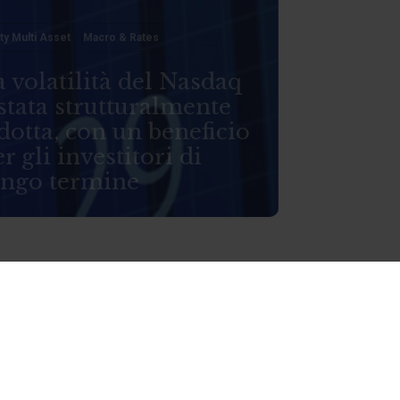
ty Multi Asset
Macro & Rates
 volatilità del Nasdaq
stata strutturalmente
dotta, con un beneficio
r gli investitori di
ungo termine