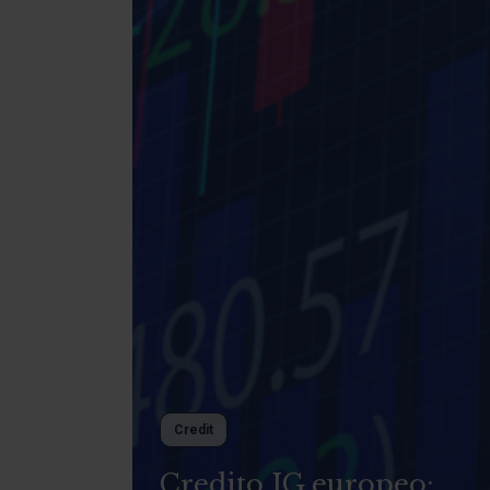
Credit
Credito IG europeo: