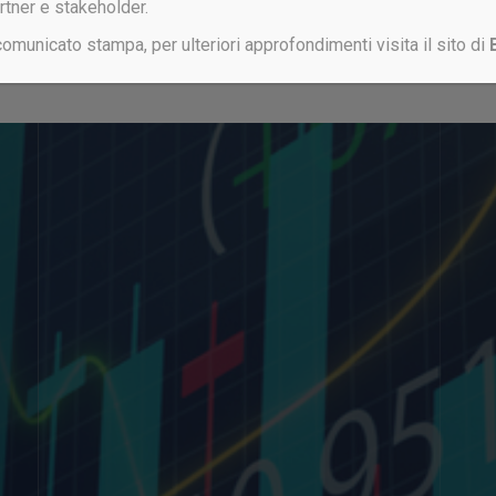
artner e stakeholder.
 comunicato stampa, per ulteriori approfondimenti visita il sito di
Non sei ancora registrato?
CLICCA QUI