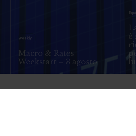
Equi
La
è 
o
Weekly
ri
Macro & Rates
pe
Weekstart – 3 agosto
l
anco