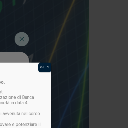
CHIUDI
po.
t.
izzazione di Banca
cietà in data 4
i avvenuta nel corso
ovare e potenziare il