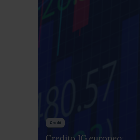
Credit
Credito IG europeo: