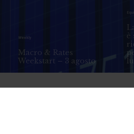
Equi
La
è 
o
Weekly
ri
Macro & Rates
pe
Weekstart – 3 agosto
l
anco