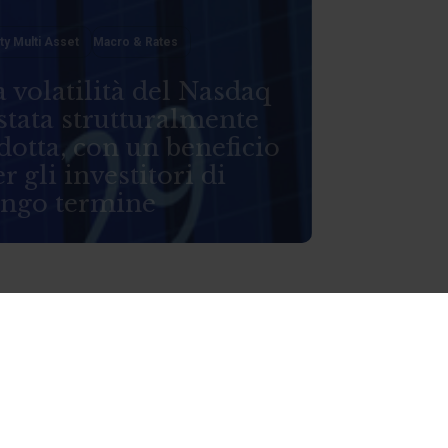
ty Multi Asset
Macro & Rates
 volatilità del Nasdaq
stata strutturalmente
dotta, con un beneficio
r gli investitori di
ungo termine