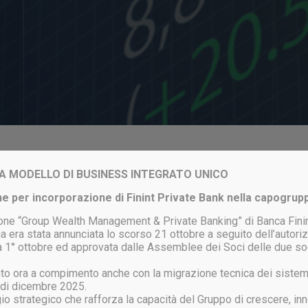
Login to your account
VIA MODELLO DI BUSINESS INTEGRATO UNICO
e per incorporazione di Finint Private Bank nella capogrup
one “Group Wealth Management & Private Banking” di Banca Finin
a era stata annunciata lo scorso 21 ottobre a seguito dell’autor
ata 1° ottobre ed approvata dalle Assemblee dei Soci delle due so
ACCEDI
unto ora a compimento anche con la migrazione tecnica dei sistem
 di dicembre 2025.
gio strategico che rafforza la capacità del Gruppo di crescere, inn
ssword persa?