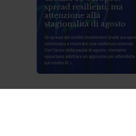
spread resilienti, ma
attenzione alla
stagionalità di agosto
Gli spread del credito Investment Grade europe
continuano a mostrare una resilienza notevole.
Con l’avvio della pausa di agosto, riteniamo
opportuno adottare un approccio più attendista
sul credito IG: i...
CHI SIAMO
Siamo al tuo fi