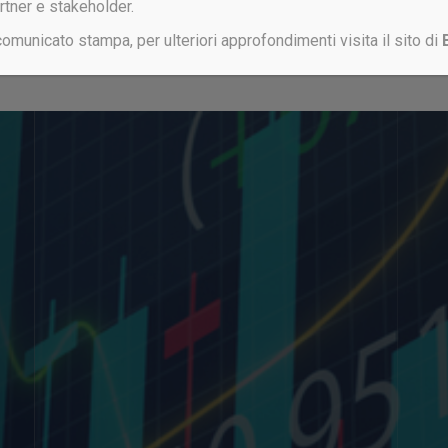
artner e stakeholder.
 comunicato stampa, per ulteriori approfondimenti visita il sito di
Non sei ancora registrato?
CLICCA QUI