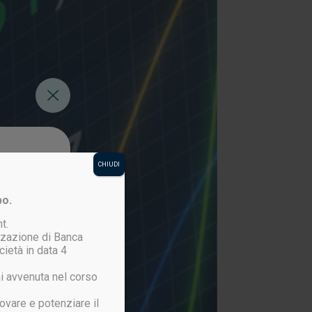
CHIUDI
po.
t.
izzazione di Banca
cietà in data 4
i avvenuta nel corso
ovare e potenziare il