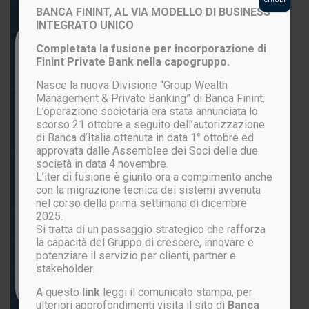
BANCA FININT, AL VIA MODELLO DI BUSINESS
INTEGRATO UNICO
Login to your account
Completata la fusione per incorporazione di
Finint Private Bank nella capogruppo.
Nasce la nuova Divisione “Group Wealth
Management & Private Banking” di Banca Finint.
L’operazione societaria era stata annunciata lo
scorso 21 ottobre a seguito dell’autorizzazione
di Banca d’Italia ottenuta in data 1° ottobre ed
approvata dalle Assemblee dei Soci delle due
società in data 4 novembre.
L’iter di fusione è giunto ora a compimento anche
ACCEDI
con la migrazione tecnica dei sistemi avvenuta
nel corso della prima settimana di dicembre
2025.
Si tratta di un passaggio strategico che rafforza
Password persa?
la capacità del Gruppo di crescere, innovare e
potenziare il servizio per clienti, partner e
stakeholder.
Non sei ancora registrato?
CLICCA QUI
A questo
link
leggi il comunicato stampa, per
ulteriori approfondimenti visita il sito di
Banca