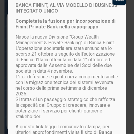
BANCA FININT, AL VIA MODELLO DI BUSINESS
INTEGRATO UNICO
Login to your account
Completata la fusione per incorporazione di
Finint Private Bank nella capogruppo.
Nasce la nuova Divisione “Group Wealth
Management & Private Banking” di Banca Finint.
L’operazione societaria era stata annunciata lo
scorso 21 ottobre a seguito dell’autorizzazione
di Banca d’Italia ottenuta in data 1° ottobre ed
approvata dalle Assemblee dei Soci delle due
società in data 4 novembre.
L’iter di fusione è giunto ora a compimento anche
ACCEDI
con la migrazione tecnica dei sistemi avvenuta
nel corso della prima settimana di dicembre
2025.
Si tratta di un passaggio strategico che rafforza
Password persa?
la capacità del Gruppo di crescere, innovare e
potenziare il servizio per clienti, partner e
stakeholder.
Non sei ancora registrato?
CLICCA QUI
A questo
link
leggi il comunicato stampa, per
ulteriori approfondimenti visita il sito di
Banca