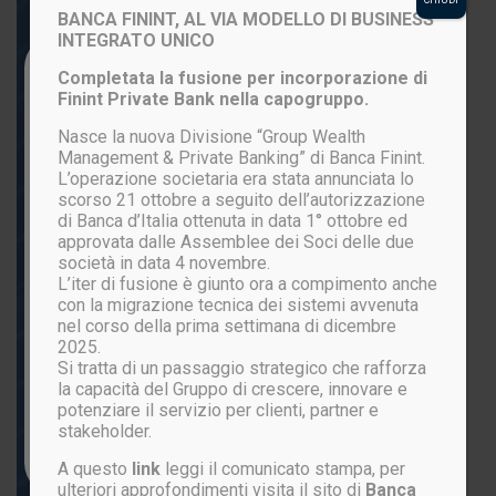
BANCA FININT, AL VIA MODELLO DI BUSINESS
INTEGRATO UNICO
Login to your account
Completata la fusione per incorporazione di
Finint Private Bank nella capogruppo.
Nasce la nuova Divisione “Group Wealth
Management & Private Banking” di Banca Finint.
L’operazione societaria era stata annunciata lo
scorso 21 ottobre a seguito dell’autorizzazione
di Banca d’Italia ottenuta in data 1° ottobre ed
approvata dalle Assemblee dei Soci delle due
società in data 4 novembre.
L’iter di fusione è giunto ora a compimento anche
ACCEDI
con la migrazione tecnica dei sistemi avvenuta
nel corso della prima settimana di dicembre
2025.
Si tratta di un passaggio strategico che rafforza
Password persa?
la capacità del Gruppo di crescere, innovare e
potenziare il servizio per clienti, partner e
stakeholder.
Non sei ancora registrato?
CLICCA QUI
A questo
link
leggi il comunicato stampa, per
ulteriori approfondimenti visita il sito di
Banca