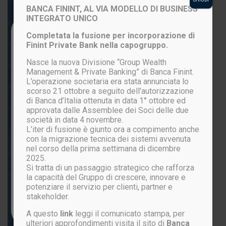
BANCA FININT, AL VIA MODELLO DI BUSINESS
INTEGRATO UNICO
Login to your account
Completata la fusione per incorporazione di
Finint Private Bank nella capogruppo.
Nasce la nuova Divisione “Group Wealth
Management & Private Banking” di Banca Finint.
L’operazione societaria era stata annunciata lo
scorso 21 ottobre a seguito dell’autorizzazione
di Banca d’Italia ottenuta in data 1° ottobre ed
approvata dalle Assemblee dei Soci delle due
società in data 4 novembre.
L’iter di fusione è giunto ora a compimento anche
ACCEDI
con la migrazione tecnica dei sistemi avvenuta
nel corso della prima settimana di dicembre
2025.
Si tratta di un passaggio strategico che rafforza
Password persa?
la capacità del Gruppo di crescere, innovare e
potenziare il servizio per clienti, partner e
stakeholder.
Non sei ancora registrato?
CLICCA QUI
A questo
link
leggi il comunicato stampa, per
ulteriori approfondimenti visita il sito di
Banca