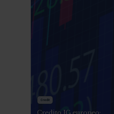
Credit
Credito IG europeo: