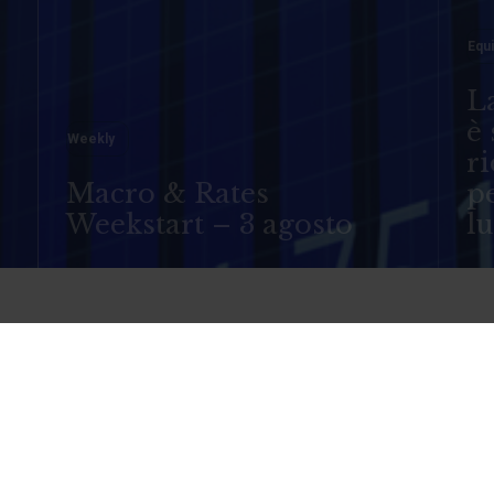
Equi
La
è 
o
Weekly
ri
Macro & Rates
pe
Weekstart – 3 agosto
l
anco