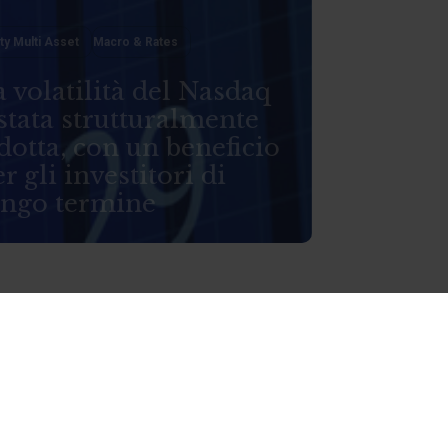
ty Multi Asset
Macro & Rates
 volatilità del Nasdaq
stata strutturalmente
dotta, con un beneficio
r gli investitori di
ungo termine