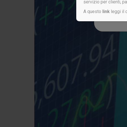
servizio per clienti, p
A questo
link
leggi il