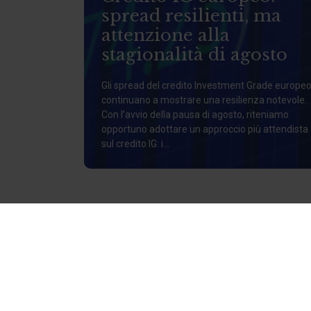
spread resilienti, ma
attenzione alla
stagionalità di agosto
Gli spread del credito Investment Grade europe
continuano a mostrare una resilienza notevole.
Con l’avvio della pausa di agosto, riteniamo
opportuno adottare un approccio più attendista
sul credito IG: i...
CHI SIAMO
Siamo al tuo fi