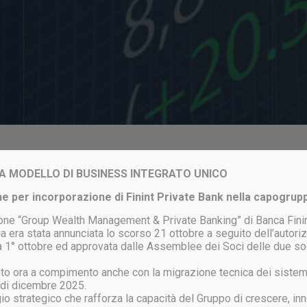
Login to your account
VIA MODELLO DI BUSINESS INTEGRATO UNICO
e per incorporazione di Finint Private Bank nella capogrup
one “Group Wealth Management & Private Banking” di Banca Finin
a era stata annunciata lo scorso 21 ottobre a seguito dell’autor
ata 1° ottobre ed approvata dalle Assemblee dei Soci delle due so
ACCEDI
unto ora a compimento anche con la migrazione tecnica dei sistem
 di dicembre 2025.
gio strategico che rafforza la capacità del Gruppo di crescere, inn
ssword persa?