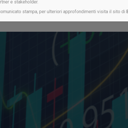
artner e stakeholder.
 comunicato stampa, per ulteriori approfondimenti visita il sito di
Non sei ancora registrato?
CLICCA QUI