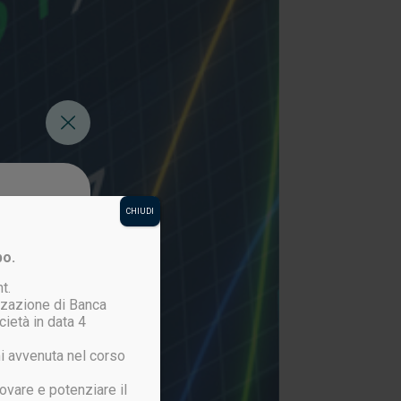
CHIUDI
po.
t.
izzazione di Banca
cietà in data 4
i avvenuta nel corso
ovare e potenziare il