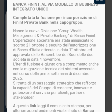
BANCA FININT, AL VIA MODELLO DI BUSINESS
INTEGRATO UNICO
Login to your account
Completata la fusione per incorporazione di
Finint Private Bank nella capogruppo.
Nasce la nuova Divisione “Group Wealth
Management & Private Banking” di Banca Finint.
L’operazione societaria era stata annunciata lo
scorso 21 ottobre a seguito dell’autorizzazione
di Banca d’Italia ottenuta in data 1° ottobre ed
approvata dalle Assemblee dei Soci delle due
società in data 4 novembre.
L’iter di fusione è giunto ora a compimento anche
ACCEDI
con la migrazione tecnica dei sistemi avvenuta
nel corso della prima settimana di dicembre
2025.
Si tratta di un passaggio strategico che rafforza
Password persa?
la capacità del Gruppo di crescere, innovare e
potenziare il servizio per clienti, partner e
stakeholder.
Non sei ancora registrato?
CLICCA QUI
A questo
link
leggi il comunicato stampa, per
ulteriori approfondimenti visita il sito di
Banca