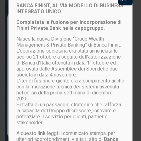
BANCA FININT, AL VIA MODELLO DI BUSINESS
INTEGRATO UNICO
Login to your account
Completata la fusione per incorporazione di
Finint Private Bank nella capogruppo.
Nasce la nuova Divisione “Group Wealth
Management & Private Banking” di Banca Finint.
L’operazione societaria era stata annunciata lo
scorso 21 ottobre a seguito dell’autorizzazione
di Banca d’Italia ottenuta in data 1° ottobre ed
approvata dalle Assemblee dei Soci delle due
società in data 4 novembre.
L’iter di fusione è giunto ora a compimento anche
ACCEDI
con la migrazione tecnica dei sistemi avvenuta
nel corso della prima settimana di dicembre
2025.
Si tratta di un passaggio strategico che rafforza
Password persa?
la capacità del Gruppo di crescere, innovare e
potenziare il servizio per clienti, partner e
stakeholder.
Non sei ancora registrato?
CLICCA QUI
A questo
link
leggi il comunicato stampa, per
ulteriori approfondimenti visita il sito di
Banca