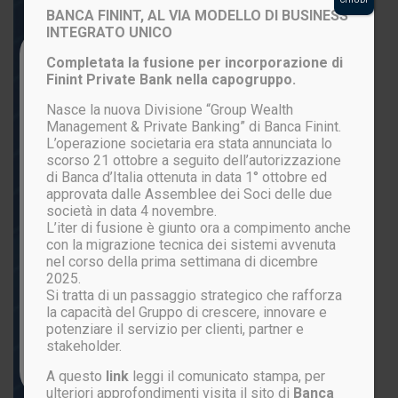
BANCA FININT, AL VIA MODELLO DI BUSINESS
INTEGRATO UNICO
Login to your account
Completata la fusione per incorporazione di
Finint Private Bank nella capogruppo.
Nasce la nuova Divisione “Group Wealth
Management & Private Banking” di Banca Finint.
L’operazione societaria era stata annunciata lo
scorso 21 ottobre a seguito dell’autorizzazione
di Banca d’Italia ottenuta in data 1° ottobre ed
approvata dalle Assemblee dei Soci delle due
società in data 4 novembre.
L’iter di fusione è giunto ora a compimento anche
ACCEDI
con la migrazione tecnica dei sistemi avvenuta
nel corso della prima settimana di dicembre
2025.
Si tratta di un passaggio strategico che rafforza
Password persa?
la capacità del Gruppo di crescere, innovare e
potenziare il servizio per clienti, partner e
stakeholder.
Non sei ancora registrato?
CLICCA QUI
A questo
link
leggi il comunicato stampa, per
ulteriori approfondimenti visita il sito di
Banca