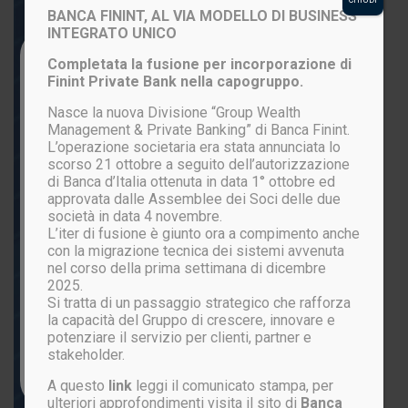
BANCA FININT, AL VIA MODELLO DI BUSINESS
INTEGRATO UNICO
Login to your account
Completata la fusione per incorporazione di
Finint Private Bank nella capogruppo.
Nasce la nuova Divisione “Group Wealth
Management & Private Banking” di Banca Finint.
L’operazione societaria era stata annunciata lo
scorso 21 ottobre a seguito dell’autorizzazione
di Banca d’Italia ottenuta in data 1° ottobre ed
approvata dalle Assemblee dei Soci delle due
società in data 4 novembre.
L’iter di fusione è giunto ora a compimento anche
ACCEDI
con la migrazione tecnica dei sistemi avvenuta
nel corso della prima settimana di dicembre
2025.
Si tratta di un passaggio strategico che rafforza
Password persa?
la capacità del Gruppo di crescere, innovare e
potenziare il servizio per clienti, partner e
stakeholder.
Non sei ancora registrato?
CLICCA QUI
A questo
link
leggi il comunicato stampa, per
ulteriori approfondimenti visita il sito di
Banca