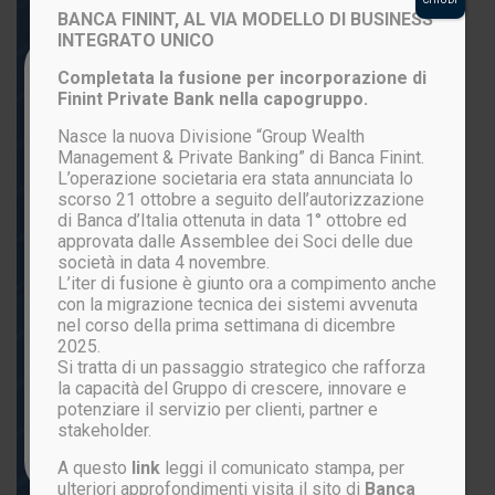
BANCA FININT, AL VIA MODELLO DI BUSINESS
INTEGRATO UNICO
Login to your account
Completata la fusione per incorporazione di
Finint Private Bank nella capogruppo.
Nasce la nuova Divisione “Group Wealth
Management & Private Banking” di Banca Finint.
L’operazione societaria era stata annunciata lo
scorso 21 ottobre a seguito dell’autorizzazione
di Banca d’Italia ottenuta in data 1° ottobre ed
approvata dalle Assemblee dei Soci delle due
società in data 4 novembre.
L’iter di fusione è giunto ora a compimento anche
ACCEDI
con la migrazione tecnica dei sistemi avvenuta
nel corso della prima settimana di dicembre
2025.
Si tratta di un passaggio strategico che rafforza
Password persa?
la capacità del Gruppo di crescere, innovare e
potenziare il servizio per clienti, partner e
stakeholder.
Non sei ancora registrato?
CLICCA QUI
A questo
link
leggi il comunicato stampa, per
ulteriori approfondimenti visita il sito di
Banca