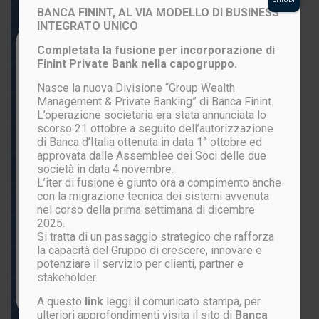
BANCA FININT, AL VIA MODELLO DI BUSINESS
INTEGRATO UNICO
Login to your account
Completata la fusione per incorporazione di
Finint Private Bank nella capogruppo.
Nasce la nuova Divisione “Group Wealth
Management & Private Banking” di Banca Finint.
L’operazione societaria era stata annunciata lo
scorso 21 ottobre a seguito dell’autorizzazione
di Banca d’Italia ottenuta in data 1° ottobre ed
approvata dalle Assemblee dei Soci delle due
società in data 4 novembre.
L’iter di fusione è giunto ora a compimento anche
ACCEDI
con la migrazione tecnica dei sistemi avvenuta
nel corso della prima settimana di dicembre
2025.
Si tratta di un passaggio strategico che rafforza
Password persa?
la capacità del Gruppo di crescere, innovare e
potenziare il servizio per clienti, partner e
stakeholder.
Non sei ancora registrato?
CLICCA QUI
A questo
link
leggi il comunicato stampa, per
ulteriori approfondimenti visita il sito di
Banca