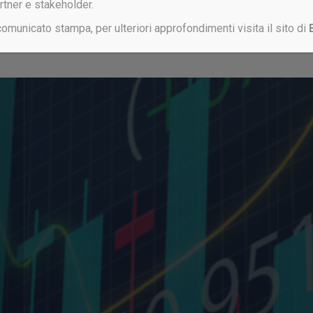
artner e stakeholder.
 comunicato stampa, per ulteriori approfondimenti visita il sito di
Non sei ancora registrato?
CLICCA QUI