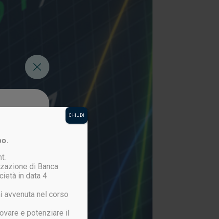
CHIUDI
po.
t.
izzazione di Banca
cietà in data 4
i avvenuta nel corso
ovare e potenziare il