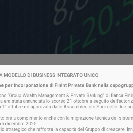
Login to your account
VIA MODELLO DI BUSINESS INTEGRATO UNICO
e per incorporazione di Finint Private Bank nella capogrup
one “Group Wealth Management & Private Banking” di Banca Finin
a era stata annunciata lo scorso 21 ottobre a seguito dell’autor
ata 1° ottobre ed approvata dalle Assemblee dei Soci delle due so
ACCEDI
unto ora a compimento anche con la migrazione tecnica dei sistem
 di dicembre 2025.
gio strategico che rafforza la capacità del Gruppo di crescere, inn
ssword persa?