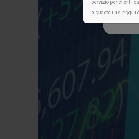
servizio per clienti, p
A questo
link
leggi il