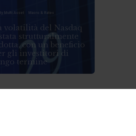
ty Multi Asset
Macro & Rates
 volatilità del Nasdaq
stata strutturalmente
dotta, con un beneficio
r gli investitori di
ungo termine