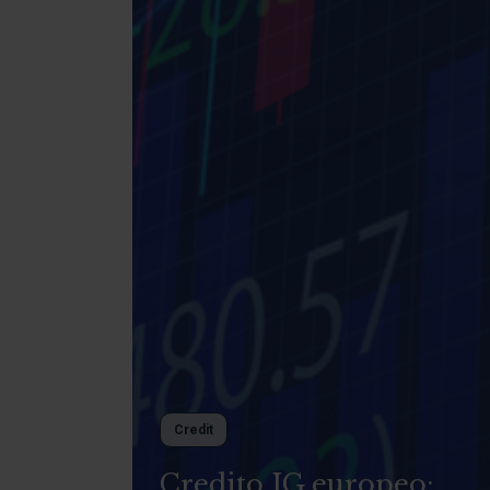
Credit
Credito IG europeo: