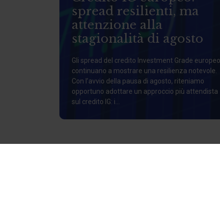
spread resilienti, ma
attenzione alla
stagionalità di agosto
Gli spread del credito Investment Grade europe
continuano a mostrare una resilienza notevole.
Con l’avvio della pausa di agosto, riteniamo
opportuno adottare un approccio più attendista
sul credito IG: i...
CHI SIAMO
Siamo al tuo fi