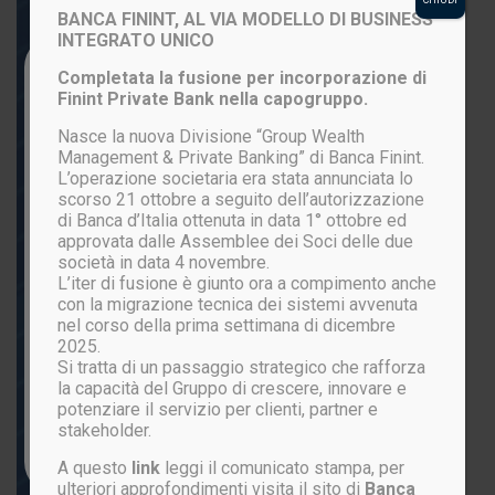
BANCA FININT, AL VIA MODELLO DI BUSINESS
INTEGRATO UNICO
Login to your account
Completata la fusione per incorporazione di
Finint Private Bank nella capogruppo.
Nasce la nuova Divisione “Group Wealth
Management & Private Banking” di Banca Finint.
L’operazione societaria era stata annunciata lo
scorso 21 ottobre a seguito dell’autorizzazione
di Banca d’Italia ottenuta in data 1° ottobre ed
approvata dalle Assemblee dei Soci delle due
società in data 4 novembre.
L’iter di fusione è giunto ora a compimento anche
ACCEDI
con la migrazione tecnica dei sistemi avvenuta
nel corso della prima settimana di dicembre
2025.
Si tratta di un passaggio strategico che rafforza
Password persa?
la capacità del Gruppo di crescere, innovare e
potenziare il servizio per clienti, partner e
stakeholder.
Non sei ancora registrato?
CLICCA QUI
A questo
link
leggi il comunicato stampa, per
ulteriori approfondimenti visita il sito di
Banca