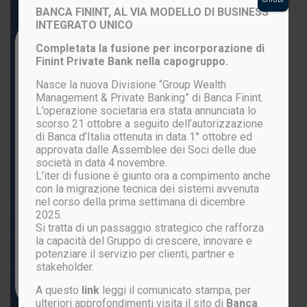
BANCA FININT, AL VIA MODELLO DI BUSINESS
INTEGRATO UNICO
Login to your account
Completata la fusione per incorporazione di
Finint Private Bank nella capogruppo.
Nasce la nuova Divisione “Group Wealth
Management & Private Banking” di Banca Finint.
L’operazione societaria era stata annunciata lo
scorso 21 ottobre a seguito dell’autorizzazione
di Banca d’Italia ottenuta in data 1° ottobre ed
approvata dalle Assemblee dei Soci delle due
società in data 4 novembre.
L’iter di fusione è giunto ora a compimento anche
ACCEDI
con la migrazione tecnica dei sistemi avvenuta
nel corso della prima settimana di dicembre
2025.
Si tratta di un passaggio strategico che rafforza
Password persa?
la capacità del Gruppo di crescere, innovare e
potenziare il servizio per clienti, partner e
stakeholder.
Non sei ancora registrato?
CLICCA QUI
A questo
link
leggi il comunicato stampa, per
ulteriori approfondimenti visita il sito di
Banca