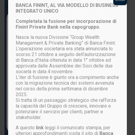
BANCA FININT, AL VIA MODELLO DI BUSINESS
INTEGRATO UNICO
Login to your account
Completata la fusione per incorporazione di
Finint Private Bank nella capogruppo.
Nasce la nuova Divisione “Group Wealth
Management & Private Banking” di Banca Finint.
L’operazione societaria era stata annunciata lo
scorso 21 ottobre a seguito dell’autorizzazione
di Banca d’Italia ottenuta in data 1° ottobre ed
approvata dalle Assemblee dei Soci delle due
società in data 4 novembre.
L’iter di fusione è giunto ora a compimento anche
ACCEDI
con la migrazione tecnica dei sistemi avvenuta
nel corso della prima settimana di dicembre
2025.
Si tratta di un passaggio strategico che rafforza
Password persa?
la capacità del Gruppo di crescere, innovare e
potenziare il servizio per clienti, partner e
stakeholder.
Non sei ancora registrato?
CLICCA QUI
A questo
link
leggi il comunicato stampa, per
ulteriori approfondimenti visita il sito di
Banca