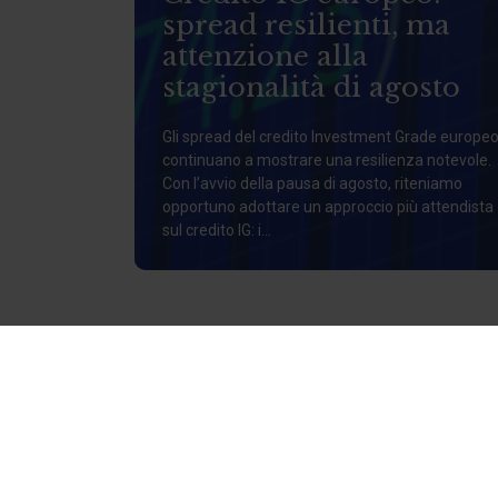
spread resilienti, ma
attenzione alla
stagionalità di agosto
Gli spread del credito Investment Grade europe
continuano a mostrare una resilienza notevole.
Con l’avvio della pausa di agosto, riteniamo
opportuno adottare un approccio più attendista
sul credito IG: i...
CHI SIAMO
Siamo al tuo fi