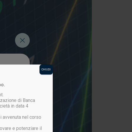
CHIUDI
po.
t.
izzazione di Banca
cietà in data 4
i avvenuta nel corso
ovare e potenziare il