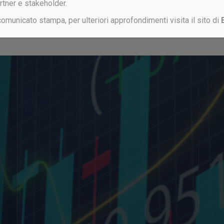
artner e stakeholder.
 comunicato stampa, per ulteriori approfondimenti visita il sito di
Non sei ancora registrato?
CLICCA QUI