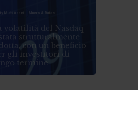
ty Multi Asset
Macro & Rates
 volatilità del Nasdaq
stata strutturalmente
dotta, con un beneficio
r gli investitori di
ungo termine