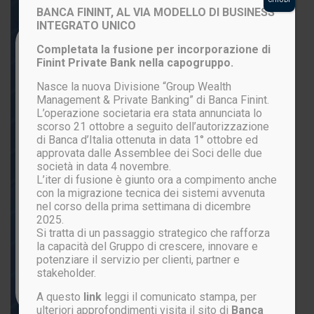
BANCA FININT, AL VIA MODELLO DI BUSINESS
INTEGRATO UNICO
Login to your account
Completata la fusione per incorporazione di
Finint Private Bank nella capogruppo.
Nasce la nuova Divisione “Group Wealth
Management & Private Banking” di Banca Finint.
L’operazione societaria era stata annunciata lo
scorso 21 ottobre a seguito dell’autorizzazione
di Banca d’Italia ottenuta in data 1° ottobre ed
approvata dalle Assemblee dei Soci delle due
società in data 4 novembre.
L’iter di fusione è giunto ora a compimento anche
ACCEDI
con la migrazione tecnica dei sistemi avvenuta
nel corso della prima settimana di dicembre
2025.
Si tratta di un passaggio strategico che rafforza
Password persa?
la capacità del Gruppo di crescere, innovare e
potenziare il servizio per clienti, partner e
stakeholder.
Non sei ancora registrato?
CLICCA QUI
A questo
link
leggi il comunicato stampa, per
ulteriori approfondimenti visita il sito di
Banca