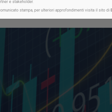
artner e stakeholder.
 comunicato stampa, per ulteriori approfondimenti visita il sito di
Non sei ancora registrato?
CLICCA QUI