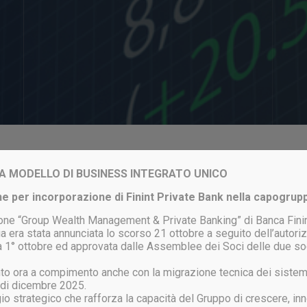
Login to your account
VIA MODELLO DI BUSINESS INTEGRATO UNICO
e per incorporazione di Finint Private Bank nella capogrup
one “Group Wealth Management & Private Banking” di Banca Finin
a era stata annunciata lo scorso 21 ottobre a seguito dell’autor
ata 1° ottobre ed approvata dalle Assemblee dei Soci delle due so
ACCEDI
unto ora a compimento anche con la migrazione tecnica dei sistem
 di dicembre 2025.
gio strategico che rafforza la capacità del Gruppo di crescere, inn
ssword persa?