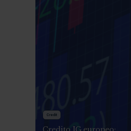
Credit
Credito IG europeo: