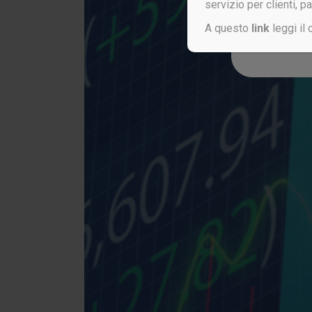
servizio per clienti, p
A questo
link
leggi il