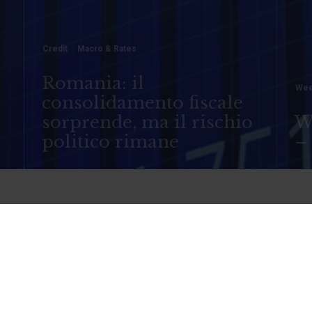
Credit
Macro & Rates
Romania: il
o
Wee
consolidamento fiscale
sorprende, ma il rischio
W
politico rimane
–
anco