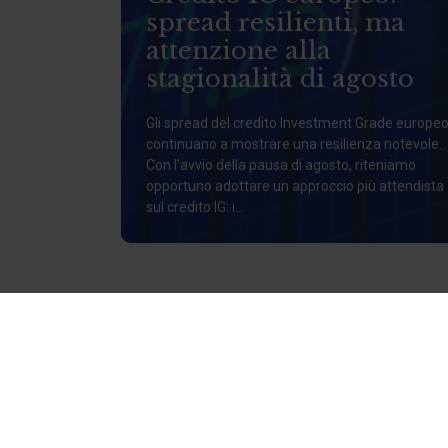
spread resilienti, ma
attenzione alla
stagionalità di agosto
Gli spread del credito Investment Grade europe
continuano a mostrare una resilienza notevole.
Con l’avvio della pausa di agosto, riteniamo
opportuno adottare un approccio più attendista
sul credito IG: i...
CHI SIAMO
Siamo al tuo fi