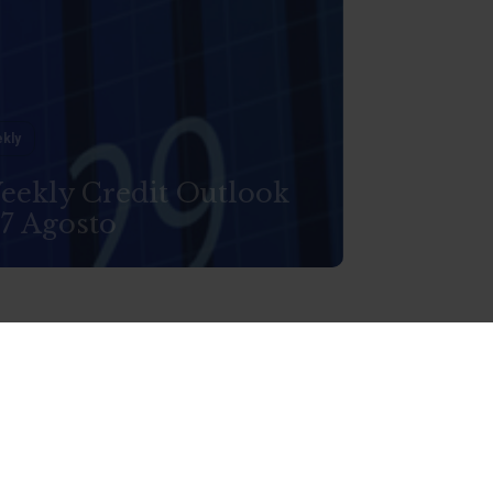
kly
eekly Credit Outlook
 7 Agosto