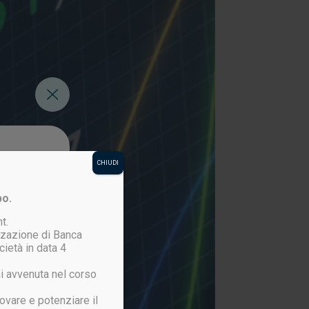
CHIUDI
po.
t.
izzazione di Banca
cietà in data 4
i avvenuta nel corso
ovare e potenziare il