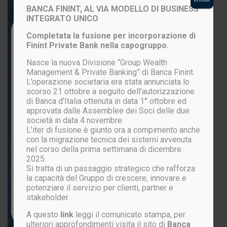
BANCA FININT, AL VIA MODELLO DI BUSINESS
INTEGRATO UNICO
Login to your account
Completata la fusione per incorporazione di
Finint Private Bank nella capogruppo.
Nasce la nuova Divisione “Group Wealth
Management & Private Banking” di Banca Finint.
L’operazione societaria era stata annunciata lo
scorso 21 ottobre a seguito dell’autorizzazione
di Banca d’Italia ottenuta in data 1° ottobre ed
approvata dalle Assemblee dei Soci delle due
società in data 4 novembre.
L’iter di fusione è giunto ora a compimento anche
ACCEDI
con la migrazione tecnica dei sistemi avvenuta
nel corso della prima settimana di dicembre
2025.
Si tratta di un passaggio strategico che rafforza
Password persa?
la capacità del Gruppo di crescere, innovare e
potenziare il servizio per clienti, partner e
stakeholder.
Non sei ancora registrato?
CLICCA QUI
A questo
link
leggi il comunicato stampa, per
ulteriori approfondimenti visita il sito di
Banca