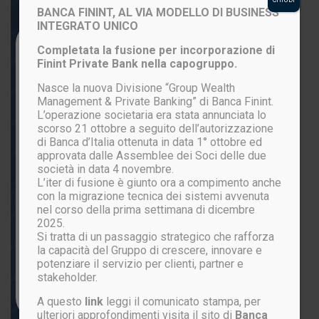
BANCA FININT, AL VIA MODELLO DI BUSINESS
INTEGRATO UNICO
Login to your account
Completata la fusione per incorporazione di
Finint Private Bank nella capogruppo.
Nasce la nuova Divisione “Group Wealth
Management & Private Banking” di Banca Finint.
L’operazione societaria era stata annunciata lo
scorso 21 ottobre a seguito dell’autorizzazione
di Banca d’Italia ottenuta in data 1° ottobre ed
approvata dalle Assemblee dei Soci delle due
società in data 4 novembre.
L’iter di fusione è giunto ora a compimento anche
ACCEDI
con la migrazione tecnica dei sistemi avvenuta
nel corso della prima settimana di dicembre
2025.
Si tratta di un passaggio strategico che rafforza
Password persa?
la capacità del Gruppo di crescere, innovare e
potenziare il servizio per clienti, partner e
stakeholder.
Non sei ancora registrato?
CLICCA QUI
A questo
link
leggi il comunicato stampa, per
ulteriori approfondimenti visita il sito di
Banca