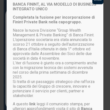
BANCA FININT, AL VIA MODELLO DI BUSINESS
INTEGRATO UNICO
Login to your account
Completata la fusione per incorporazione di
Finint Private Bank nella capogruppo.
Nasce la nuova Divisione “Group Wealth
Management & Private Banking” di Banca Finint.
L’operazione societaria era stata annunciata lo
scorso 21 ottobre a seguito dell’autorizzazione
di Banca d’Italia ottenuta in data 1° ottobre ed
approvata dalle Assemblee dei Soci delle due
società in data 4 novembre.
L’iter di fusione è giunto ora a compimento anche
ACCEDI
con la migrazione tecnica dei sistemi avvenuta
nel corso della prima settimana di dicembre
2025.
Si tratta di un passaggio strategico che rafforza
Password persa?
la capacità del Gruppo di crescere, innovare e
potenziare il servizio per clienti, partner e
stakeholder.
Non sei ancora registrato?
CLICCA QUI
A questo
link
leggi il comunicato stampa, per
ulteriori approfondimenti visita il sito di
Banca