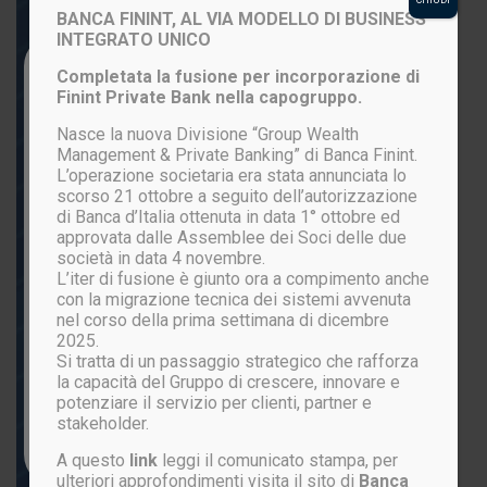
BANCA FININT, AL VIA MODELLO DI BUSINESS
INTEGRATO UNICO
Login to your account
Completata la fusione per incorporazione di
Finint Private Bank nella capogruppo.
Nasce la nuova Divisione “Group Wealth
Management & Private Banking” di Banca Finint.
L’operazione societaria era stata annunciata lo
scorso 21 ottobre a seguito dell’autorizzazione
di Banca d’Italia ottenuta in data 1° ottobre ed
approvata dalle Assemblee dei Soci delle due
società in data 4 novembre.
L’iter di fusione è giunto ora a compimento anche
ACCEDI
con la migrazione tecnica dei sistemi avvenuta
nel corso della prima settimana di dicembre
2025.
Si tratta di un passaggio strategico che rafforza
Password persa?
la capacità del Gruppo di crescere, innovare e
potenziare il servizio per clienti, partner e
stakeholder.
Non sei ancora registrato?
CLICCA QUI
A questo
link
leggi il comunicato stampa, per
ulteriori approfondimenti visita il sito di
Banca