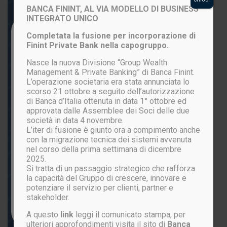
BANCA FININT, AL VIA MODELLO DI BUSINESS
INTEGRATO UNICO
Login to your account
Completata la fusione per incorporazione di
Finint Private Bank nella capogruppo.
Nasce la nuova Divisione “Group Wealth
Management & Private Banking” di Banca Finint.
L’operazione societaria era stata annunciata lo
scorso 21 ottobre a seguito dell’autorizzazione
di Banca d’Italia ottenuta in data 1° ottobre ed
approvata dalle Assemblee dei Soci delle due
società in data 4 novembre.
L’iter di fusione è giunto ora a compimento anche
ACCEDI
con la migrazione tecnica dei sistemi avvenuta
nel corso della prima settimana di dicembre
2025.
Si tratta di un passaggio strategico che rafforza
Password persa?
la capacità del Gruppo di crescere, innovare e
potenziare il servizio per clienti, partner e
stakeholder.
Non sei ancora registrato?
CLICCA QUI
A questo
link
leggi il comunicato stampa, per
ulteriori approfondimenti visita il sito di
Banca