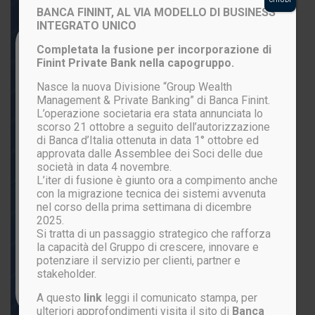
BANCA FININT, AL VIA MODELLO DI BUSINESS
INTEGRATO UNICO
Login to your account
Completata la fusione per incorporazione di
Finint Private Bank nella capogruppo.
Nasce la nuova Divisione “Group Wealth
Management & Private Banking” di Banca Finint.
L’operazione societaria era stata annunciata lo
scorso 21 ottobre a seguito dell’autorizzazione
di Banca d’Italia ottenuta in data 1° ottobre ed
approvata dalle Assemblee dei Soci delle due
società in data 4 novembre.
L’iter di fusione è giunto ora a compimento anche
ACCEDI
con la migrazione tecnica dei sistemi avvenuta
nel corso della prima settimana di dicembre
2025.
Si tratta di un passaggio strategico che rafforza
Password persa?
la capacità del Gruppo di crescere, innovare e
potenziare il servizio per clienti, partner e
stakeholder.
Non sei ancora registrato?
CLICCA QUI
A questo
link
leggi il comunicato stampa, per
ulteriori approfondimenti visita il sito di
Banca