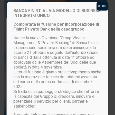
CHIUDI
BANCA FININT, AL VIA MODELLO DI BUSINESS
INTEGRATO UNICO
Login to your account
Completata la fusione per incorporazione di
Finint Private Bank nella capogruppo.
Nasce la nuova Divisione “Group Wealth
Management & Private Banking” di Banca Finint.
L’operazione societaria era stata annunciata lo
scorso 21 ottobre a seguito dell’autorizzazione
di Banca d’Italia ottenuta in data 1° ottobre ed
approvata dalle Assemblee dei Soci delle due
società in data 4 novembre.
L’iter di fusione è giunto ora a compimento anche
LOGIN
con la migrazione tecnica dei sistemi avvenuta
nel corso della prima settimana di dicembre
2025.
Si tratta di un passaggio strategico che rafforza
Password lost?
la capacità del Gruppo di crescere, innovare e
potenziare il servizio per clienti, partner e
stakeholder.
Not registered yet?
CLICK HERE
A questo
link
leggi il comunicato stampa, per