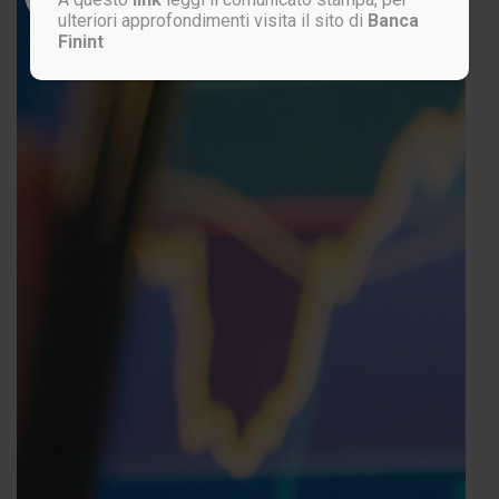
ulteriori approfondimenti visita il sito di
Banca
Finint