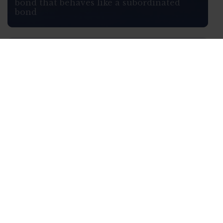
bond that behaves like a subordinated
bond
WHO WE ARE
We stand by your side in
market analysis, helping you
identify solutions and seize
opportunities.
Learn more