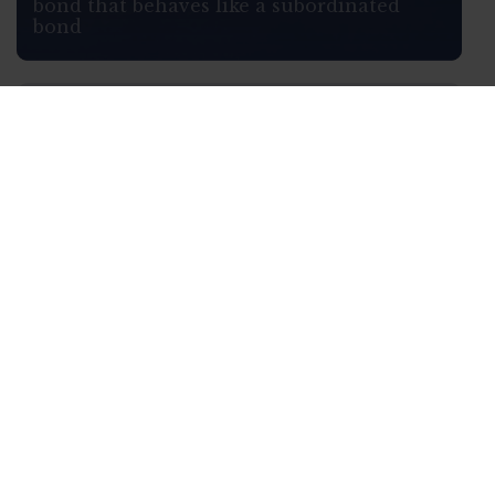
bond that behaves like a subordinated
bond
WHO WE ARE
We stand by your side in
market analysis, helping you
identify solutions and seize
opportunities.
Learn more