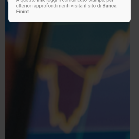
ulteriori approfondimenti visita il sito di
Banca
Finint