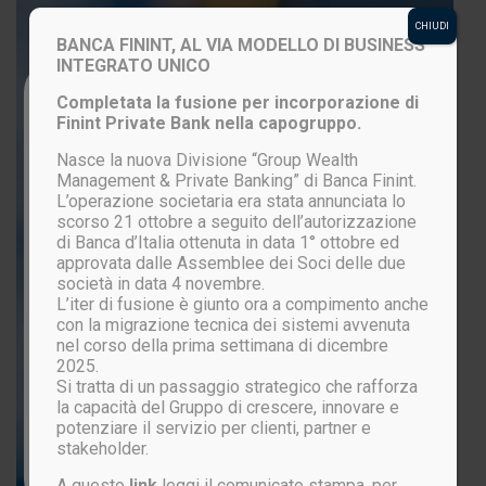
CHIUDI
BANCA FININT, AL VIA MODELLO DI BUSINESS
INTEGRATO UNICO
Login to your account
Completata la fusione per incorporazione di
Finint Private Bank nella capogruppo.
Nasce la nuova Divisione “Group Wealth
Management & Private Banking” di Banca Finint.
L’operazione societaria era stata annunciata lo
scorso 21 ottobre a seguito dell’autorizzazione
di Banca d’Italia ottenuta in data 1° ottobre ed
approvata dalle Assemblee dei Soci delle due
società in data 4 novembre.
L’iter di fusione è giunto ora a compimento anche
LOGIN
con la migrazione tecnica dei sistemi avvenuta
nel corso della prima settimana di dicembre
2025.
Si tratta di un passaggio strategico che rafforza
Password lost?
la capacità del Gruppo di crescere, innovare e
potenziare il servizio per clienti, partner e
stakeholder.
Not registered yet?
CLICK HERE
A questo
link
leggi il comunicato stampa, per